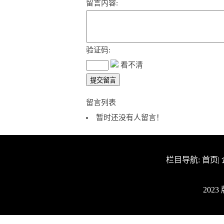
留言内容:
验证码:
看不清
留言列表
暂时还没有人留言！
栏目导航:
首页
|
2023